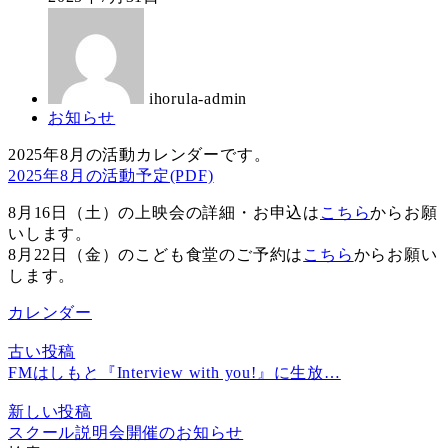
日
新
著
日
者
ihorula-admin
カ
お知らせ
テ
2025年8月の活動カレンダーです。
ゴ
2025年8月の活動予定(PDF)
リ
ー
8月16日（土）の上映会の詳細・お申込は
こちら
からお願
いします。
8月22日（金）のこども食堂のご予約は
こちら
からお願い
します。
カレンダー
古い投稿
FMはしもと『Interview with you!』に生放…
新しい投稿
スクール説明会開催のお知らせ