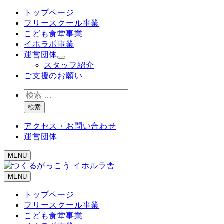
メ
トップページ
イ
フリースクール事業
ン
こども食堂事業
コ
イホラボ事業
ン
運営団体
テ
スタッフ紹介
ン
ご支援のお願い
ツ
検
へ
索
移
検索
動
アクセス・お問い合わせ
運営団体
MENU
MENU
トップページ
フリースクール事業
こども食堂事業