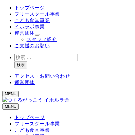
メ
トップページ
イ
フリースクール事業
ン
こども食堂事業
コ
イホラボ事業
ン
運営団体
テ
スタッフ紹介
ン
ご支援のお願い
ツ
検
へ
索
移
検索
動
アクセス・お問い合わせ
運営団体
MENU
MENU
トップページ
フリースクール事業
こども食堂事業