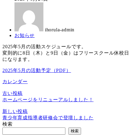
日
新
著
日
者
ihorula-admin
カ
お知らせ
テ
2025年5月の活動スケジュールです。
ゴ
変則的に8日（木）と9日（金）はフリースクール休校日
リ
になります。
ー
2025年5月の活動予定（PDF）
カレンダー
古い投稿
ホームページをリニューアルしました！
新しい投稿
青少年育成指導者研修会で登壇しました
検索
検索